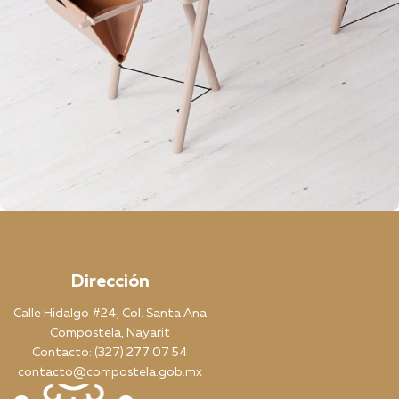
Et vestibulum quis a suspendisse
Decor
Dirección
Calle Hidalgo #24, Col. Santa Ana
Compostela, Nayarit
Contacto: (327) 277 07 54
contacto@compostela.gob.mx