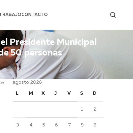
 TRABAJO
CONTACTO
 el Presidente Municipal
 de 50 personas
agosto 2026
te
L
M
X
J
V
S
D
1
2
3
4
5
6
7
8
9