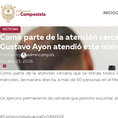
INICIO
NOTICIAS
Como parte de la atención cerca
Gustavo Ayon atendió este miér
Posted by
admincompos
On abril 23, 2026
0
Como parte de la atención cercana que se brinda todos l
miércoles, de manera directa, a más de 50 personas en el M
Un ejercicio permanente de cercanía que permite escuchar, a
#CompostelaAvanzaEnGRANDE