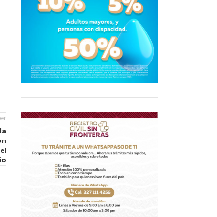
er
la
on
el
io