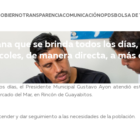
GOBIERNO
TRANSPARENCIA
COMUNICACIÓN
OPDS
BOLSA DE
na que se brinda todos los días,
coles, de manera directa, a más
os días, el Presidente Municipal Gustavo Ayon atendió es
ercado del Mar, en Rincón de Guayabitos.
tender y dar seguimiento a las necesidades de la población.