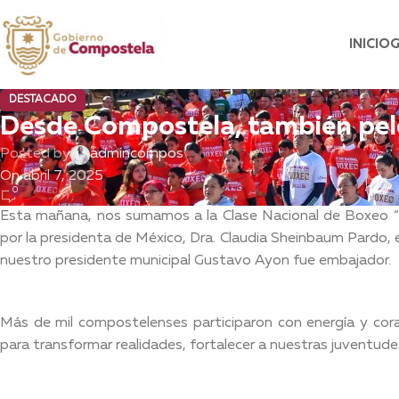
INICIO
DESTACADO
Desde Compostela, también pel
Posted by
admincompos
On abril 7, 2025
0
Esta mañana, nos sumamos a la Clase Nacional de Boxeo “Po
por la presidenta de México, Dra. Claudia Sheinbaum Pardo, e
nuestro presidente municipal Gustavo Ayon fue embajador.
Más de mil compostelenses participaron con energía y co
para transformar realidades, fortalecer a nuestras juventu