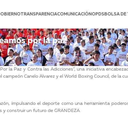
GOBIERNO
TRANSPARENCIA
COMUNICACIÓN
OPDS
BOLSA DE
eamos por la paz
r la Paz y Contra las Adicciones”, una iniciativa encabeza
l campeón Canelo Alvarez y el World Boxing Council, de la cua
razón, impulsando el deporte como una herramienta podero
des y construir un futuro de GRANDEZA.