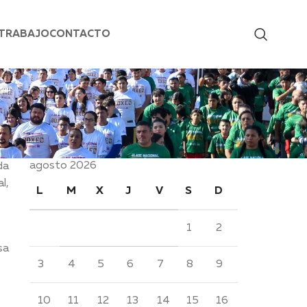
 TRABAJO
CONTACTO
agosto 2026
da
l,
L
M
X
J
V
S
D
1
2
sa
3
4
5
6
7
8
9
10
11
12
13
14
15
16