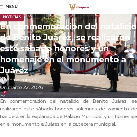
MENU
NOTICIAS
En conmemoración del natalicio
de Benito Juárez, se realizaron
este sábado honores y un
homenaje en el monumento a
Juárez
admincompos
On marzo 22, 2026
0
En conmemoración del natalicio de Benito Juárez, se
realizaron este sábado honores solemnes de izamiento de
bandera en la explanada de Palacio Municipal y un homenaje
en el monumento a Juárez en la cabecera municipal.