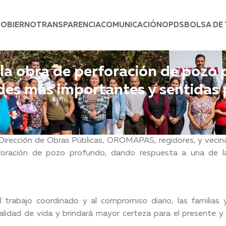
GOBIERNO
TRANSPARENCIA
COMUNICACIÓN
OPDS
BOLSA DE
 la obra de perforación de pozo
ades más importantes y sentidas
 Dirección de Obras Públicas, OROMAPAS, regidores, y vecin
foración de pozo profundo, dando respuesta a una de l
l trabajo coordinado y al compromiso diario, las familias 
lidad de vida y brindará mayor certeza para el presente y 