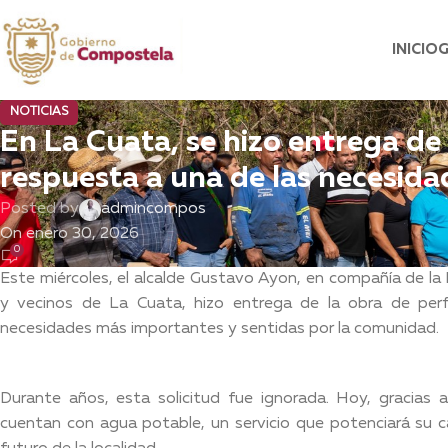
INICIO
NOTICIAS
En La Cuata, se hizo entrega de
respuesta a una de las necesid
Posted by
admincompos
On enero 30, 2026
0
Este miércoles, el alcalde Gustavo Ayon, en compañía de la
y vecinos de La Cuata, hizo entrega de la obra de per
necesidades más importantes y sentidas por la comunidad.
Durante años, esta solicitud fue ignorada. Hoy, gracias a
cuentan con agua potable, un servicio que potenciará su ca