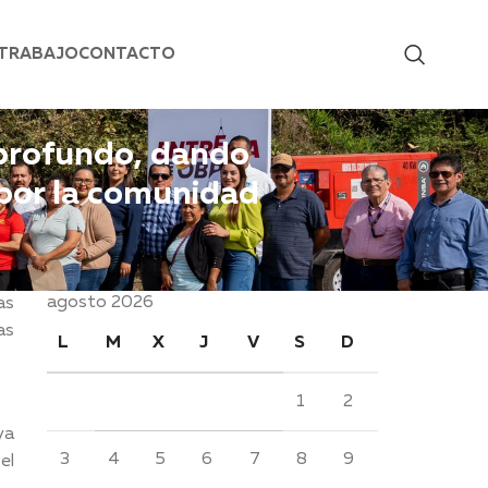
 TRABAJO
CONTACTO
 profundo, dando
 por la comunidad
agosto 2026
as
as
L
M
X
J
V
S
D
1
2
ya
3
4
5
6
7
8
9
el