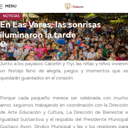
MENU
NOTICIAS
En Las Varas, las sonrisas
iluminaron la tarde
admincompos
On abril 30, 2025
0
Junto a los payasos Calcetín y Yiyi, las niñas y niños vivieron
un festejo lleno de alegría, juegos y momentos que se
quedarán guardados en el corazón.
Porque cada pequeño merece ser celebrada con mucho
amor, seguimos trabajando en coordinación con la Dirección
de Arte Educación y Cultura, La Dirección de Bienestar e
Igualdad Sustantiva y el respaldo del Presidente Municipal
Gustavo Ayon, Síndico Municipal y las y los regidores para