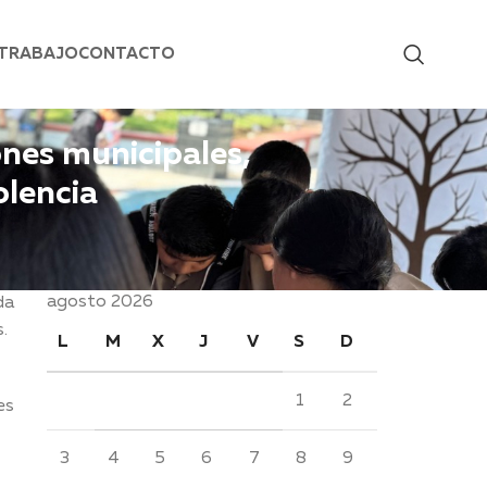
 TRABAJO
CONTACTO
ones municipales,
olencia
agosto 2026
da
s.
L
M
X
J
V
S
D
1
2
es
3
4
5
6
7
8
9