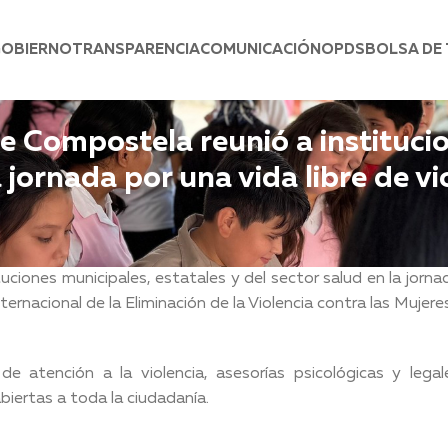
GOBIERNO
TRANSPARENCIA
COMUNICACIÓN
OPDS
BOLSA DE
de Compostela reunió a instituci
a jornada por una vida libre de vi
uciones municipales, estatales y del sector salud en la jorna
nternacional de la Eliminación de la Violencia contra las Mujere
de atención a la violencia, asesorías psicológicas y legal
biertas a toda la ciudadanía.