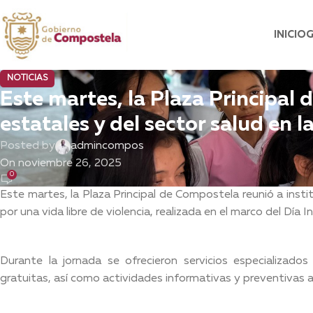
INICIO
NOTICIAS
Este martes, la Plaza Principal 
estatales y del sector salud en l
Posted by
admincompos
On noviembre 26, 2025
0
Este martes, la Plaza Principal de Compostela reunió a instit
por una vida libre de violencia, realizada en el marco del Día I
Durante la jornada se ofrecieron servicios especializados 
gratuitas, así como actividades informativas y preventivas a