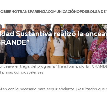
GOBIERNO
TRANSPARENCIA
COMUNICACIÓN
OPDS
BOLSA DE
ldad Sustantiva realizó la oncea
 GRANDE”
la onceava entrega del programa “Transformando En GRANDE
5 familias compostelenses.
en con lo necesario para seguir adelante. ¡Resultados que 