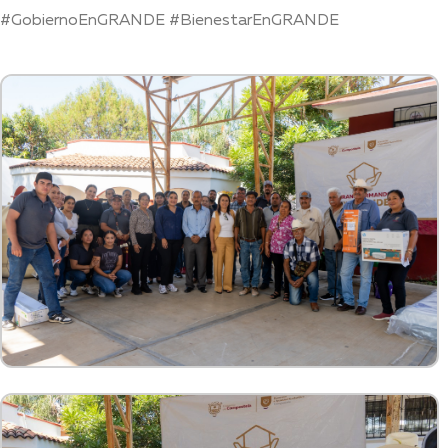
#GobiernoEnGRANDE #BienestarEnGRANDE