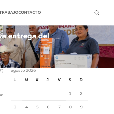
 TRABAJO
CONTACTO
va entrega del
agosto 2026
”,
L
M
X
J
V
S
D
1
2
se
3
4
5
6
7
8
9