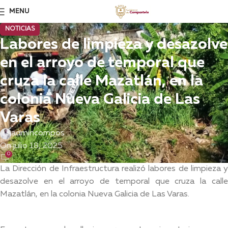
MENU
NOTICIAS
Labores de limpieza y desazolve
en el arroyo de temporal que
cruza la calle Mazatlán, en la
colonia Nueva Galicia de Las
Varas
admincompos
On julio 18, 2025
0
La Dirección de Infraestructura realizó labores de limpieza y
desazolve en el arroyo de temporal que cruza la calle
Mazatlán, en la colonia Nueva Galicia de Las Varas.