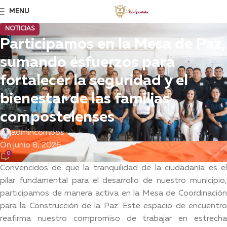
MENU
NOTICIAS
Participamos en la Mesa de Paz,
sumando esfuerzos para
fortalecer la seguridad y el
bienestar de las familias
compostelenses
admincompos
On junio 8, 2026
0
Convencidos de que la tranquilidad de la ciudadanía es el
pilar fundamental para el desarrollo de nuestro municipio,
participamos de manera activa en la Mesa de Coordinación
para la Construcción de la Paz. Este espacio de encuentro
reafirma nuestro compromiso de trabajar en estrecha