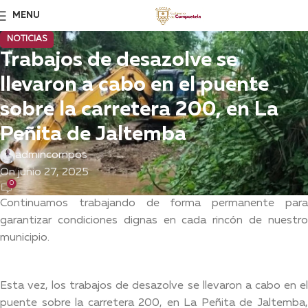
MENU
NOTICIAS
Trabajos de desazolve se
llevaron a cabo en el puente
sobre la carretera 200, en La
Peñita de Jaltemba
admincompos
On junio 27, 2025
0
Continuamos trabajando de forma permanente para
garantizar condiciones dignas en cada rincón de nuestro
municipio.
Esta vez, los trabajos de desazolve se llevaron a cabo en el
puente sobre la carretera 200, en La Peñita de Jaltemba,